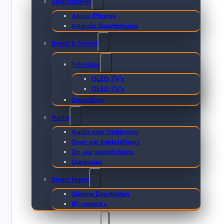
Smartphones
Apple iPhones
Android Smartphones
Beeld & Geluid
Televisies
QLED TV’s
OLED TV’s
Soundbars
Audio
Audio voor Onderweg
Over-ear koptelefoons
On-ear koptelefoons
Oordopjes
Smart Home
Slimme Deurbellen
IP-camera’s