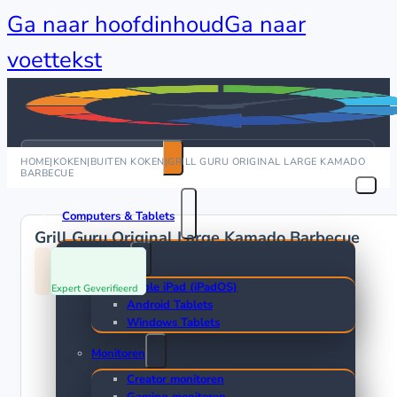
Ga naar hoofdinhoud
Ga naar
voettekst
Zoeken
HOME
|
KOKEN
|
BUITEN KOKEN
|
GRILL GURU ORIGINAL LARGE KAMADO
BARBECUE
Computers & Tablets
Grill Guru Original Large Kamado Barbecue
Tablets
Apple iPad (iPadOS)
Expert Geverifieerd
Android Tablets
Windows Tablets
Monitoren
Creator monitoren