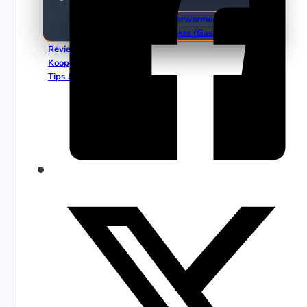
Elektrische Terrasverwarmers
Gas Terrasverwarmers (Gasheaters)
Reviews
Koopgidsen
Tips & Trends