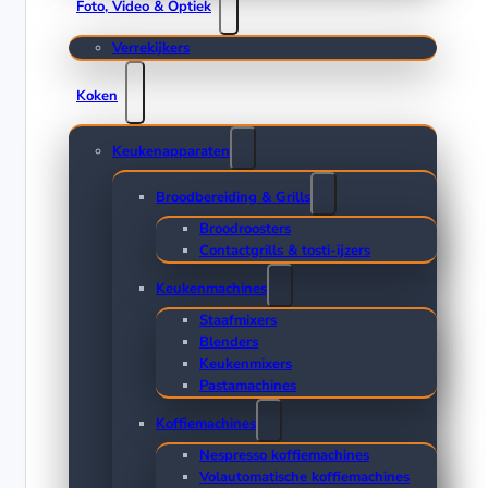
Foto, Video & Optiek
Verrekijkers
Koken
Keukenapparaten
Broodbereiding & Grills
Broodroosters
Contactgrills & tosti-ijzers
Keukenmachines
Staafmixers
Blenders
Keukenmixers
Pastamachines
Koffiemachines
Nespresso koffiemachines
Volautomatische koffiemachines