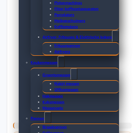
Pistonmachines
Filter koffiezetapparaten
Percolators
Melkopschuimers
Koffiemolens
Airfryer, Friteuses & Elektrische kokers
Frituurpannen
Airfryers
Keukenmessen
Groentemessen
Nakiri messen
Officemessen
Hakmessen
Koksmessen
Messensets
Pannen
Braadpannen