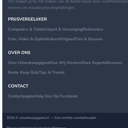
Wij helpen je bij het maken van de beste keuze door onafhankelijke
reviews en actuele prijsvergelijkingen.
PRIJSVERGELIJKER
Computers & Tablets
Sport & Verzorging
Elektronica
Foto, Video & Optiek
Koken
Witgoed
Tuin & Klussen
OVER ONS
Over Uitverkoopgigant
Hoe Wij Werken
Onze Experts
Reviews
Beste Koop Gids
Tips & Trends
CONTACT
Contactpagina
Volg Ons Op Facebook
2026 © uitverkoopgigant.nl — Alle rechten voorbehouden
Privacyverklaring
Cookiebeleid
Sitemap