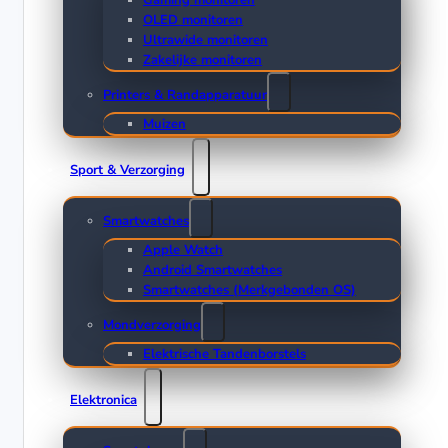
Gaming monitoren
OLED monitoren
Ultrawide monitoren
Zakelijke monitoren
Printers & Randapparatuur
Muizen
Sport & Verzorging
Smartwatches
Apple Watch
Android Smartwatches
Smartwatches (Merkgebonden OS)
Mondverzorging
Elektrische Tandenborstels
Elektronica