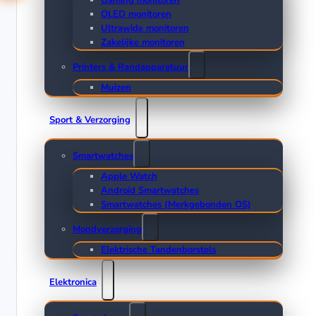
Gaming monitoren
OLED monitoren
Ultrawide monitoren
Zakelijke monitoren
Printers & Randapparatuur
Muizen
Sport & Verzorging
Smartwatches
Apple Watch
Android Smartwatches
Smartwatches (Merkgebonden OS)
Mondverzorging
Elektrische Tandenborstels
Elektronica