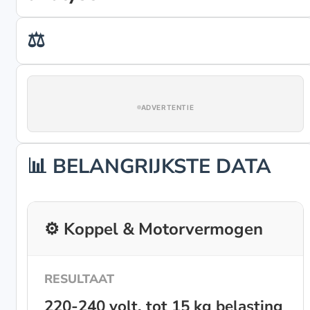
⚖️
ADVERTENTIE
📊 BELANGRIJKSTE DATA
⚙️ Koppel & Motorvermogen
220-240 volt, tot 15 kg belasting