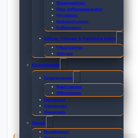
Pistonmachines
Filter koffiezetapparaten
Percolators
Melkopschuimers
Koffiemolens
Airfryer, Friteuses & Elektrische kokers
Frituurpannen
Airfryers
Keukenmessen
Groentemessen
Nakiri messen
Officemessen
Hakmessen
Koksmessen
Messensets
Pannen
Braadpannen