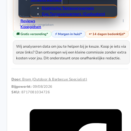
Elektrische Terrasverwarmers
Gas Terrasverwarmers (Gasheaters)
Prijzen dagelijks bijgewerkt
Reviews
1 aanbieder
vergeleken
Koopgidsen
Tips & Trends
🚚 Gratis verzending*
⚡ Morgen in huis!*
↩️ 14 dagen bedenktijd*
Wij analyseren data om jou te helpen bij je keuze. Koop je iets via
onze links? Dan ontvangen wij een kleine commissie zonder extra
kosten voor jou. Dit ondersteunt onze onafhankelijke redactie.
Door:
Bram (Outdoor & Barbecue Specialist)
Bijgewerkt:
09/08/2026
SKU:
8717081034726