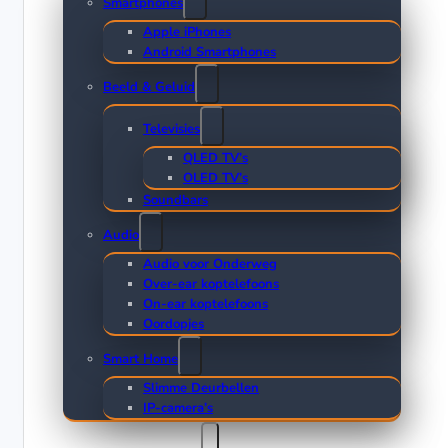
Smartphones
Apple iPhones
Android Smartphones
Beeld & Geluid
Televisies
QLED TV’s
OLED TV’s
Soundbars
Audio
Audio voor Onderweg
Over-ear koptelefoons
On-ear koptelefoons
Oordopjes
Smart Home
Slimme Deurbellen
IP-camera’s