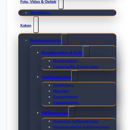
Foto, Video & Optiek
Verrekijkers
Koken
Keukenapparaten
Broodbereiding & Grills
Broodroosters
Contactgrills & tosti-ijzers
Keukenmachines
Staafmixers
Blenders
Keukenmixers
Pastamachines
Koffiemachines
Nespresso koffiemachines
Volautomatische koffiemachines