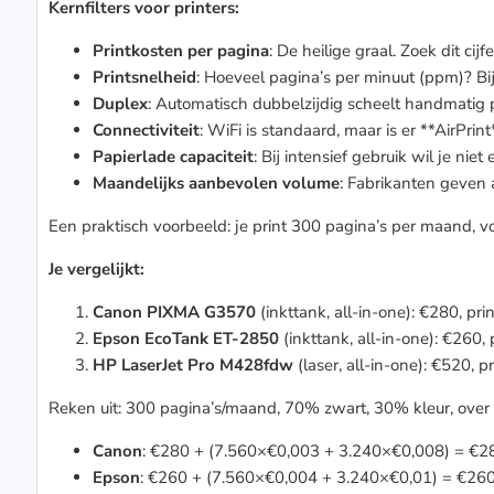
Kernfilters voor printers:
Printkosten per pagina
: De heilige graal. Zoek dit cij
Printsnelheid
: Hoeveel pagina’s per minuut (ppm)? Bi
Duplex
: Automatisch dubbelzijdig scheelt handmatig 
Connectiviteit
: WiFi is standaard, maar is er **AirPri
Papierlade capaciteit
: Bij intensief gebruik wil je nie
Maandelijks aanbevolen volume
: Fabrikanten geven a
Een praktisch voorbeeld: je print 300 pagina’s per maand, vo
Je vergelijkt:
Canon PIXMA G3570
(inkttank, all-in-one): €280, pr
Epson EcoTank ET-2850
(inkttank, all-in-one): €260
HP LaserJet Pro M428fdw
(laser, all-in-one): €520, 
Reken uit: 300 pagina’s/maand, 70% zwart, 30% kleur, over 3
Canon
: €280 + (7.560×€0,003 + 3.240×€0,008) = €28
Epson
: €260 + (7.560×€0,004 + 3.240×€0,01) = €260