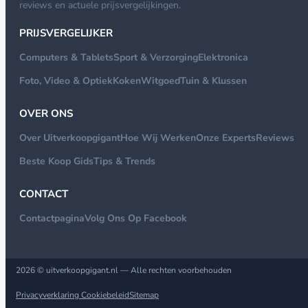
reviews en actuele prijsvergelijkingen.
PRIJSVERGELIJKER
Computers & Tablets
Sport & Verzorging
Elektronica
Foto, Video & Optiek
Koken
Witgoed
Tuin & Klussen
OVER ONS
Over Uitverkoopgigant
Hoe Wij Werken
Onze Experts
Reviews
Beste Koop Gids
Tips & Trends
CONTACT
Contactpagina
Volg Ons Op Facebook
2026 © uitverkoopgigant.nl — Alle rechten voorbehouden
Privacyverklaring
Cookiebeleid
Sitemap