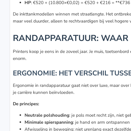
HP
: €520 + (10.800×€0,02) = €520 + €216 = **€736 t
De inkttankmodellen winnen met straatlengte. Het ontbreken v
maar veel duurder, alleen te rechtvaardigen bij veel hogere 
RANDAPPARATUUR: WAAR 
Printers koop je eens in de zoveel jaar. Je muis, toetsenbor
enorm.
ERGONOMIE: HET VERSCHIL TUSSE
Ergonomie in randapparatuur gaat niet over luxe, maar over 
je carrière kunnen beïnvloeden.
De principes:
Neutrale polshouding
: je pols moet recht zijn, niet
Minimale spierspanning
: je hand en arm ontspannen 
Afwisseling in beweging: niet urenlang exact dezelf