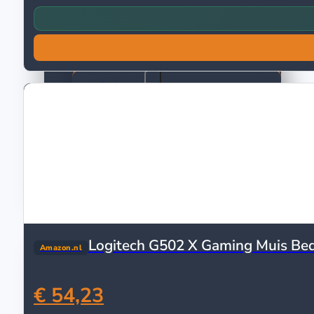
Grillpannen
Koekenpannen
Pannensets
Buiten Koken
Barbecues
Elektrische Barbecues
Buitenkeuken
Gasbarbecues
Houtskoolbarbecues
Kamado barbecues
Barbecuethermometers
Draaispitten en Rotisseries
Witgoed
Logitech G502 X Gaming Muis Be
Amazon.nl
Kookplaten
Inductie kookplaten
€ 54,23
Keramische kookplaten
Gaskookplaten