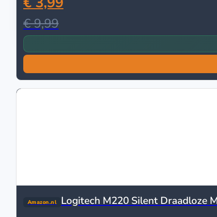
€ 3,99
Terrasverwarmers
Elektrische Terrasverwarmers
€ 9,99
Gas Terrasverwarmers (Gasheaters)
Reviews
Koopgidsen
Tips & Trends
Logitech M220 Silent Draadloze M
Amazon.nl