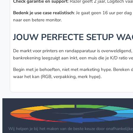
Check garantie en support
: Razer geeft 2 jaar, Logitech v
Bedenk je use case realistisch
: Je gaat geen 16 uur per da
naar een betere monitor.
JOUW PERFECTE SETUP W
De markt voor printers en randapparatuur is overweldigend, m
bankrekening leegzuigt aan inkt, een muis die je K/D ratio ve
Begin met je behoeften, niet met marketing hype. Bereken die
waar het kan (RGB, verpakking, merk hype).
Wij helpen je bij het maken van de beste keuze door onafhankelijke