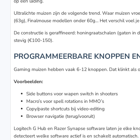
op één lading.
Ultralichte muizen zijn de volgende trend. Waar muizen vro
(63g), Finalmouse modellen onder 60g… Het verschil voel je 
De constructie is geraffineerd: honingraatschalen (gaten in 
stevig (€100-150).
PROGRAMMEERBARE KNOPPEN EN
Gaming muizen hebben vaak 6-12 knoppen. Dat klinkt als ove
Voorbeelden:
Side buttons voor wapen switch in shooters
Macro’s voor spell rotations in MMO’s
Copy/paste shortcuts bij video-editing
Browser navigatie (terug/vooruit)
Logitech G Hub en Razer Synapse software laten je elke kn
detecteert welke software actief is en schakelt automatisch.