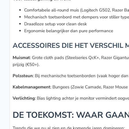
Comfortabele all-round muis (Logitech G502, Razer Bas
Mechanisch toetsenbord met dempers voor stiller typ
Draadloze setup voor clean desk
Ergonomie belangrijker dan pure performance
ACCESSOIRES DIE HET VERSCHIL
Muismat
: Grote cloth pads (Steelseries QcK+, Razer Gigantu
prijzig (€50+).
Polssteun
: Bij mechanische toetsenborden (vaak hoger dan
Kabelmanagement
: Bungees (Zowie Camade, Razer Mouse 
Verlichting
: Bias lighting achter je monitor vermindert oog
DE TOEKOMST: WAAR GAA
Trends die we nu al zien en de komende jaren domineren: