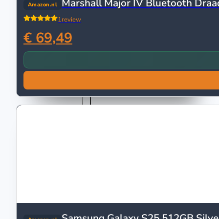
Marshall Major IV Bluetooth Draa
Amazon.nl
Magnetrons
1
review
Vrijstaande magnetrons
€ 69,49
Vrijstaande Solo Magnetrons
Vrijstaande Combimagnetrons
Koelkasten & Vriezers
Amerikaanse koelkasten
Tuin & Klussen
Elektrisch gereedschap
Boormachines
Boorhamers
Zagen
Reciprozagen
Samsung Galaxy S25 512GB Silv