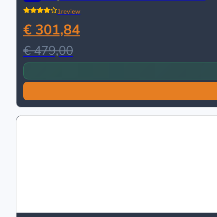
1
review
€ 301,84
€ 479,00