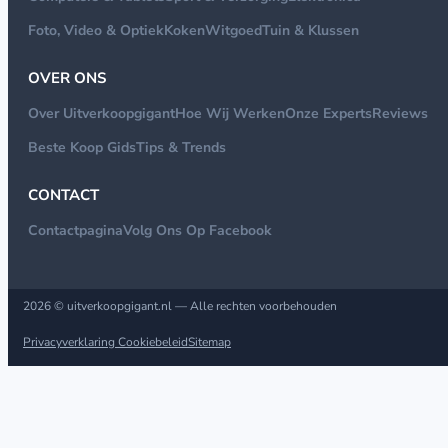
Foto, Video & Optiek
Koken
Witgoed
Tuin & Klussen
OVER ONS
Over Uitverkoopgigant
Hoe Wij Werken
Onze Experts
Reviews
Beste Koop Gids
Tips & Trends
CONTACT
Contactpagina
Volg Ons Op Facebook
2026 © uitverkoopgigant.nl — Alle rechten voorbehouden
Privacyverklaring
Cookiebeleid
Sitemap