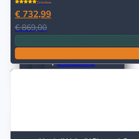
Grillpannen
1
review
Koekenpannen
€ 732,99
Pannensets
Buiten Koken
€ 869,00
Barbecues
Elektrische Barbecues
Buitenkeuken
Gasbarbecues
Houtskoolbarbecues
Kamado barbecues
Barbecuethermometers
Draaispitten en Rotisseries
Witgoed
Kookplaten
Inductie kookplaten
Keramische kookplaten
Gaskookplaten