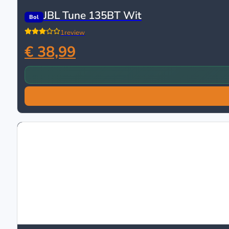
JBL Tune 135BT Wit
Bol
1
review
€ 38,99