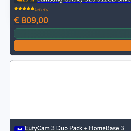
Terrasverwarmers
Amazon.nl
Elektrische Terrasverwarmers
1
review
Gas Terrasverwarmers (Gasheaters)
€ 809,00
Reviews
Koopgidsen
Tips & Trends
EufyCam 3 Duo Pack + HomeBase 3
Bol