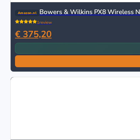
Bowers & Wilkins PX8 Wireless No
Amazon.nl
1
review
€ 375,20