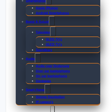
Smartphones
Apple iPhones
Android Smartphones
Beeld & Geluid
Televisies
QLED TV’s
OLED TV’s
Soundbars
Audio
Audio voor Onderweg
Over-ear koptelefoons
On-ear koptelefoons
Oordopjes
Smart Home
Slimme Deurbellen
IP-camera’s