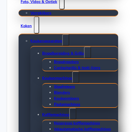
Foto, Video & Optiek
Verrekijkers
Koken
Keukenapparaten
Broodbereiding & Grills
Broodroosters
Contactgrills & tosti-ijzers
Keukenmachines
Staafmixers
Blenders
Keukenmixers
Pastamachines
Koffiemachines
Nespresso koffiemachines
Volautomatische koffiemachines