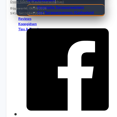
Door:
Sophie (Keukengereedschap)
Elektrische Terrasverwarmers
Bijgewerkt:
06/08/2026
Gas Terrasverwarmers (Gasheaters)
SKU:
5413184120894
Reviews
Koopgidsen
Tips & Trends