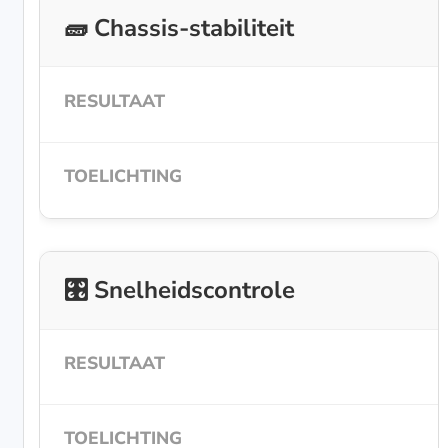
🧱 Chassis-stabiliteit
🎛️ Snelheidscontrole