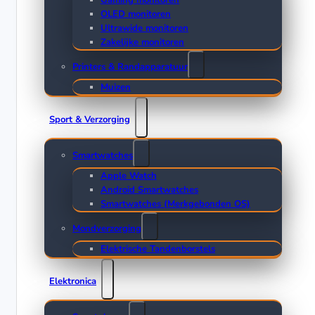
Gaming monitoren
OLED monitoren
Ultrawide monitoren
Zakelijke monitoren
Printers & Randapparatuur
Muizen
Sport & Verzorging
Smartwatches
Apple Watch
Android Smartwatches
Smartwatches (Merkgebonden OS)
Mondverzorging
Elektrische Tandenborstels
Elektronica