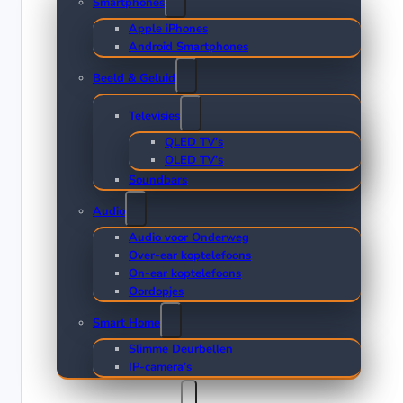
Smartphones
Apple iPhones
Android Smartphones
Beeld & Geluid
Televisies
QLED TV’s
OLED TV’s
Soundbars
Audio
Audio voor Onderweg
Over-ear koptelefoons
On-ear koptelefoons
Oordopjes
Smart Home
Slimme Deurbellen
IP-camera’s