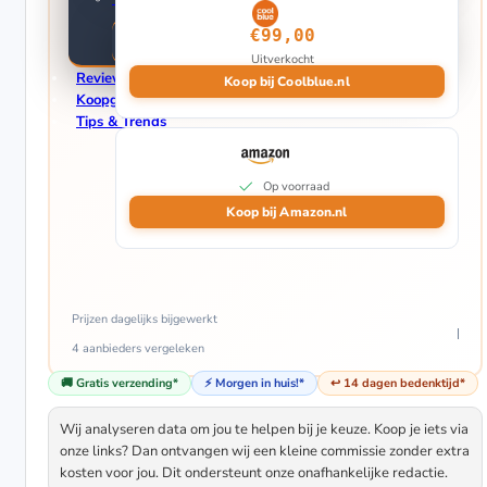
Elektrische Terrasverwarmers
€99,00
Gas Terrasverwarmers (Gasheaters)
Uitverkocht
Reviews
Koop bij Coolblue.nl
Koopgidsen
Tips & Trends
Op voorraad
Koop bij Amazon.nl
Prijzen dagelijks bijgewerkt
4 aanbieders
vergeleken
🚚 Gratis verzending*
⚡ Morgen in huis!*
↩️ 14 dagen bedenktijd*
Wij analyseren data om jou te helpen bij je keuze. Koop je iets via
onze links? Dan ontvangen wij een kleine commissie zonder extra
kosten voor jou. Dit ondersteunt onze onafhankelijke redactie.