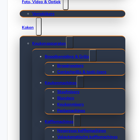
Foto, Video & Optiek
Verrekijkers
Koken
Keukenapparaten
Broodbereiding & Grills
Broodroosters
Contactgrills & tosti-ijzers
Keukenmachines
Staafmixers
Blenders
Keukenmixers
Pastamachines
Koffiemachines
Nespresso koffiemachines
Volautomatische koffiemachines