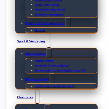
Gaming monitoren
OLED monitoren
Ultrawide monitoren
Zakelijke monitoren
Printers & Randapparatuur
Muizen
Sport & Verzorging
Smartwatches
Apple Watch
Android Smartwatches
Smartwatches (Merkgebonden OS)
Mondverzorging
Elektrische Tandenborstels
Elektronica