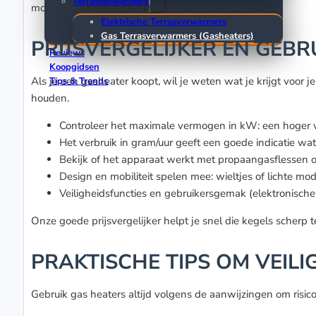
Terrasverwarmers
modellen meer in de richting van wat je zoekt.
Elektrische Terrasverwarmers
Gas Terrasverwarmers (Gasheaters)
PRIJSVERGELIJKER EN GEBR
Reviews
Koopgidsen
Als je een gasheater koopt, wil je weten wat je krijgt voor 
Tips & Trends
houden.
Controleer het maximale vermogen in kW: een hoger 
Het verbruik in gram/uur geeft een goede indicatie w
Bekijk of het apparaat werkt met propaangasflessen o
Design en mobiliteit spelen mee: wieltjes of lichte mo
Veiligheidsfuncties en gebruikersgemak (elektronisch
Onze goede prijsvergelijker helpt je snel die kegels scherp t
PRAKTISCHE TIPS OM VEILI
Gebruik gas heaters altijd volgens de aanwijzingen om risic