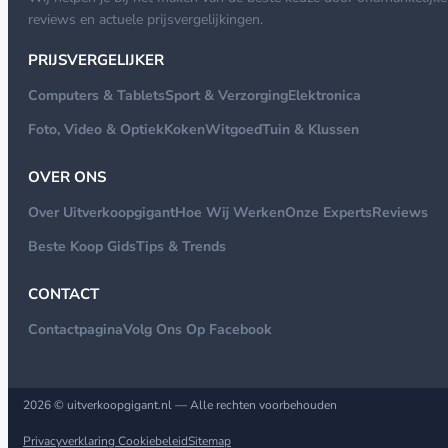
reviews en actuele prijsvergelijkingen.
PRIJSVERGELIJKER
Computers & Tablets
Sport & Verzorging
Elektronica
Foto, Video & Optiek
Koken
Witgoed
Tuin & Klussen
OVER ONS
Over Uitverkoopgigant
Hoe Wij Werken
Onze Experts
Reviews
Beste Koop Gids
Tips & Trends
CONTACT
Contactpagina
Volg Ons Op Facebook
2026 © uitverkoopgigant.nl — Alle rechten voorbehouden
Privacyverklaring
Cookiebeleid
Sitemap