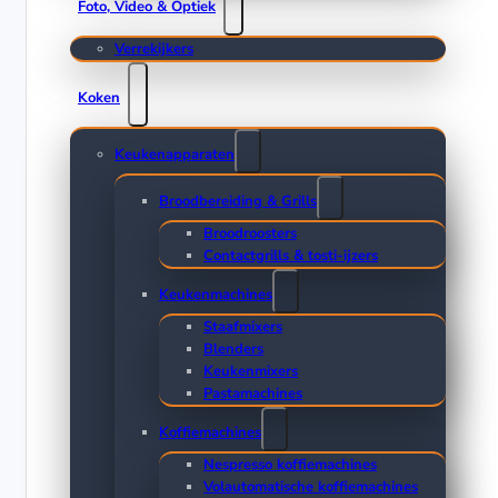
Foto, Video & Optiek
Verrekijkers
Koken
Keukenapparaten
Broodbereiding & Grills
Broodroosters
Contactgrills & tosti-ijzers
Keukenmachines
Staafmixers
Blenders
Keukenmixers
Pastamachines
Koffiemachines
Nespresso koffiemachines
Volautomatische koffiemachines