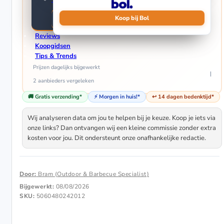
Elektrische Terrasverwarmers
Koop bij Bol
Gas Terrasverwarmers (Gasheaters)
Reviews
Koopgidsen
Tips & Trends
Prijzen dagelijks bijgewerkt
2 aanbieders
vergeleken
🚚 Gratis verzending*
⚡ Morgen in huis!*
↩️ 14 dagen bedenktijd*
Wij analyseren data om jou te helpen bij je keuze. Koop je iets via
onze links? Dan ontvangen wij een kleine commissie zonder extra
kosten voor jou. Dit ondersteunt onze onafhankelijke redactie.
Door:
Bram (Outdoor & Barbecue Specialist)
Bijgewerkt:
08/08/2026
SKU:
5060480242012