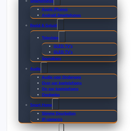
Smartphones
Apple iPhones
Android Smartphones
Beeld & Geluid
Televisies
QLED TV’s
OLED TV’s
Soundbars
Audio
Audio voor Onderweg
Over-ear koptelefoons
On-ear koptelefoons
Oordopjes
Smart Home
Slimme Deurbellen
IP-camera’s