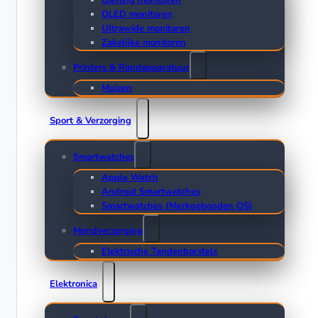
Gaming monitoren
OLED monitoren
Ultrawide monitoren
Zakelijke monitoren
Printers & Randapparatuur
Muizen
Sport & Verzorging
Smartwatches
Apple Watch
Android Smartwatches
Smartwatches (Merkgebonden OS)
Mondverzorging
Elektrische Tandenborstels
Elektronica