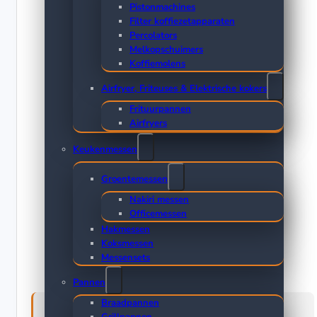
Pistonmachines
Filter koffiezetapparaten
Percolators
Melkopschuimers
Koffiemolens
Airfryer, Friteuses & Elektrische kokers
Frituurpannen
Airfryers
Keukenmessen
Groentemessen
Nakiri messen
Officemessen
Hakmessen
Koksmessen
Messensets
Pannen
Braadpannen