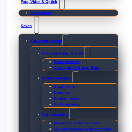
Foto, Video & Optiek
Verrekijkers
Koken
Keukenapparaten
Broodbereiding & Grills
Broodroosters
Contactgrills & tosti-ijzers
Keukenmachines
Staafmixers
Blenders
Keukenmixers
Pastamachines
Koffiemachines
Nespresso koffiemachines
Volautomatische koffiemachines