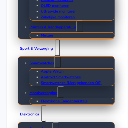
Gaming monitoren
OLED monitoren
Ultrawide monitoren
Zakelijke monitoren
Printers & Randapparatuur
Muizen
Sport & Verzorging
Smartwatches
Apple Watch
Android Smartwatches
Smartwatches (Merkgebonden OS)
Mondverzorging
Elektrische Tandenborstels
Elektronica