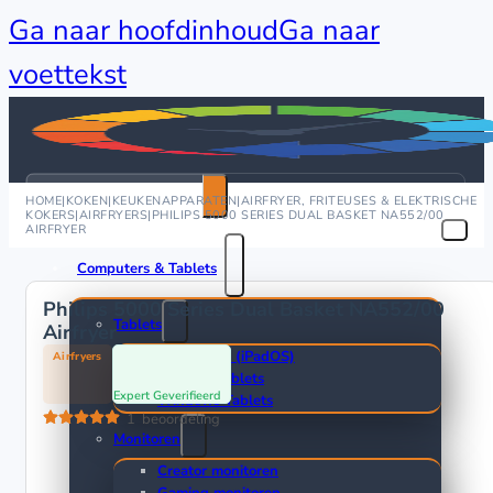
Ga naar hoofdinhoud
Ga naar
voettekst
Zoeken
HOME
|
KOKEN
|
KEUKENAPPARATEN
|
AIRFRYER, FRITEUSES & ELEKTRISCHE
KOKERS
|
AIRFRYERS
|
PHILIPS 5000 SERIES DUAL BASKET NA552/00
AIRFRYER
Computers & Tablets
Philips 5000 Series Dual Basket NA552/00
Tablets
Airfryer
Apple iPad (iPadOS)
Airfryers
Android Tablets
Expert Geverifieerd
Windows Tablets
1
beoordeling
Monitoren
Creator monitoren