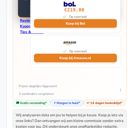
Elektrische Terrasverwarmers
€219,00
Gas Terrasverwarmers (Gasheaters)
Op voorraad
Reviews
Koop bij Bol
Koopgidsen
Tips & Trends
Op voorraad
Koop bij Amazon.nl
Prijzen dagelijks bijgewerkt
3 aanbieders
vergeleken
🚚 Gratis verzending*
⚡ Morgen in huis!*
↩️ 14 dagen bedenktijd*
Wij analyseren data om jou te helpen bij je keuze. Koop je iets via
onze links? Dan ontvangen wij een kleine commissie zonder extra
kosten voor jou. Dit ondersteunt onze onafhankelijke redactie.