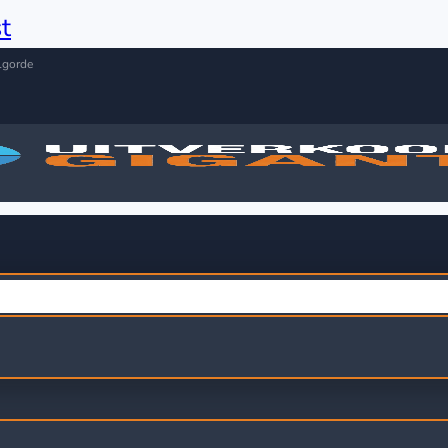
t
lgorde