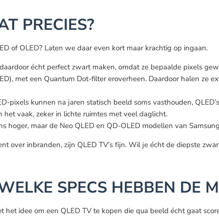
AT PRECIES?
QLED of OLED? Laten we daar even kort maar krachtig op ingaan.
 daardoor écht perfect zwart maken, omdat ze bepaalde pixels gew
ED), met een Quantum Dot-filter eroverheen. Daardoor halen ze ext
LED-pixels kunnen na jaren statisch beeld soms vasthouden, QLED’s
t vaak, zeker in lichte ruimtes met veel daglicht.
ans hoger, maar de Neo QLED en QD-OLED modellen van Samsung k
 bent over inbranden, zijn QLED TV’s fijn. Wil je écht de diepste 
 WELKE SPECS HEBBEN DE 
et het idee om een QLED TV te kopen die qua beeld écht gaat scoren