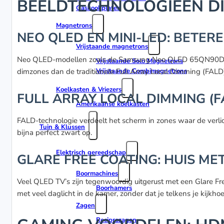
BEELDTECHNOLOGIEËN DI
Gaskookplaten
Magnetrons
NEO QLED EN MINI-LED: BETER
Vrijstaande magnetrons
Neo QLED-modellen zoals de Samsung Neo QLED 65QN90D gebru
Vrijstaande Solo Magnetrons
dimzones dan de traditionele Full Array Local Dimming (FALD)
Vrijstaande Combimagnetrons
Koelkasten & Vriezers
FULL ARRAY LOCAL DIMMING (
Amerikaanse koelkasten
FALD-technologie verdeelt het scherm in zones waar de verlic
Tuin & Klussen
bijna perfect zwart op.
Elektrisch gereedschap
GLARE FREE COATING: HUIS ME
Boormachines
Veel QLED TV’s zijn tegenwoordig uitgerust met een Glare Free
Boorhamers
met veel daglicht in de kamer, zonder dat je telkens je kijkh
Zagen
Reciprozagen