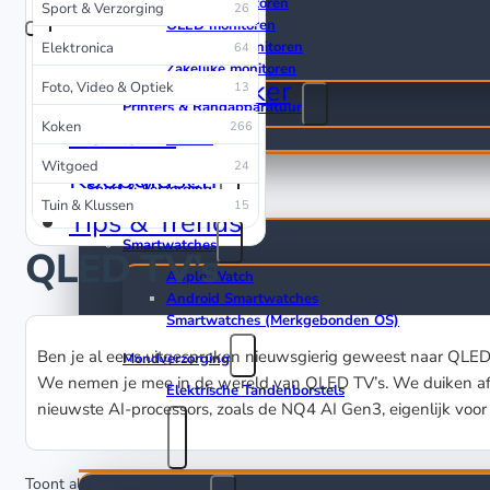
Gaming monitoren
Sport & Verzorging
26
OLED monitoren
Ultrawide monitoren
Elektronica
64
Zakelijke monitoren
🔥 Prijsvergelijker
Foto, Video & Optiek
13
Printers & Randapparatuur
Reviews
Koken
266
Muizen
Witgoed
24
Koopgidsen
Sport & Verzorging
Tuin & Klussen
15
Tips & Trends
Smartwatches
QLED TV’s
Apple Watch
Android Smartwatches
Smartwatches (Merkgebonden OS)
Ben je al eens uitgesproken nieuwsgierig geweest naar QLED
Mondverzorging
We nemen je mee in de wereld van QLED TV’s. We duiken af 
Elektrische Tandenborstels
nieuwste AI-processors, zoals de NQ4 AI Gen3, eigenlijk voo
Elektronica
Toont alle 4 resultaten