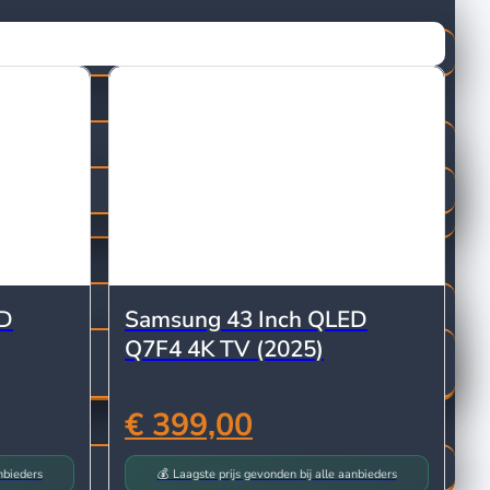
ED
Samsung 43 Inch QLED
Q7F4 4K TV (2025)
€ 399,00
nbieders
💰 Laagste prijs gevonden bij alle aanbieders