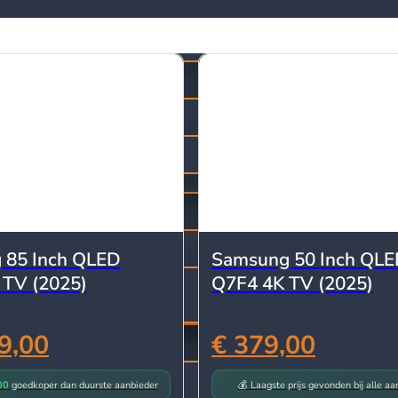
 85 Inch QLED
Samsung 50 Inch QL
 TV (2025)
Q7F4 4K TV (2025)
9,00
€ 379,00
00
goedkoper dan duurste aanbieder
💰 Laagste prijs gevonden bij alle aa