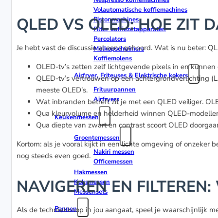
Nespresso koffiemachines
Volautomatische koffiemachines
QLED VS OLED: HOE ZIT D
Pistonmachines
Filter koffiezetapparaten
Percolators
Je hebt vast de discussie al eens gehoord. Wat is nu beter: 
Melkopschuimers
Koffiemolens
OLED-tv’s zetten zelf lichtgevende pixels in en kunnen
Airfryer, Friteuses & Elektrische kokers
QLED-tv’s vertrouwen op een achtergrondverlichting (L
meeste OLED’s.
Frituurpannen
Airfryers
Wat inbranden betreft zit je met een QLED veiliger. O
Qua kleurvolume en helderheid winnen QLED-modellen he
Keukenmessen
Qua diepte van zwart en contrast scoort OLED doorga
Groentemessen
Kortom: als je vooral kijkt in een lichte omgeving of onzeker
Nakiri messen
nog steeds even goed.
Officemessen
Hakmessen
NAVIGEREN EN FILTEREN:
Koksmessen
Messensets
Pannen
Als de techniekknop in jou aangaat, speel je waarschijnlijk m