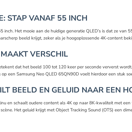
: STAP VANAF 55 INCH
inch. Het mooie aan de huidige generatie QLED’s is dat ze van 55 i
 haarscherp beeld krijgt, zeker als je hoogoplossende 4K-content beki
 MAAKT VERSCHIL
kent dat het beeld 100 tot 120 keer per seconde ververst wordt. V
g op een Samsung Neo QLED 65QN90D voelt hierdoor een stuk soep
TILT BEELD EN GELUID NAAR EEN 
nu en schaalt oudere content als 4K op naar 8K-kwaliteit met een 
scène. Het geluid krijgt met Object Tracking Sound (OTS) een dimens