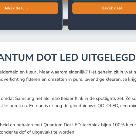
Bekijk deal →
Bekijk deal →
UANTUM DOT LED UITGELEGD
helderheid en kleur’. Maar waarom eigenlijk? Het geheim zit in w
dverlichting filteren en omzetten in pure, levendige kleuren. Je kr
at Samsung het als marktleider flink in de spotlights zet. Ze sc
ast te bereiken. En dan is er nog de gloednieuwe QD-OLED, een mi
eid en behalen met Quantum Dot LED-techniek bijna 100% kleurvo
 zonder te dof of uitgevlakt te worden.