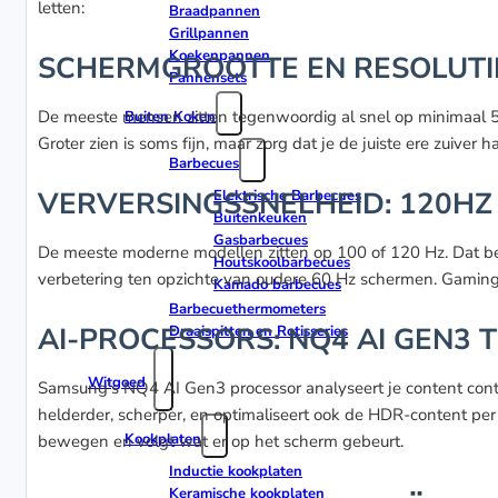
letten:
Braadpannen
Grillpannen
Koekenpannen
SCHERMGROOTTE EN RESOLUTIE
Pannensets
De meeste mensen zitten tegenwoordig al snel op minimaal 55 
Buiten Koken
Groter zien is soms fijn, maar zorg dat je de juiste ere zuiver
Barbecues
VERVERSINGSSNELHEID: 120HZ
Elektrische Barbecues
Buitenkeuken
Gasbarbecues
De meeste moderne modellen zitten op 100 of 120 Hz. Dat bete
Houtskoolbarbecues
verbetering ten opzichte van oudere 60 Hz schermen. Gamin
Kamado barbecues
Barbecuethermometers
AI-PROCESSORS: NQ4 AI GEN3 
Draaispitten en Rotisseries
Witgoed
Samsung’s NQ4 AI Gen3 processor analyseert je content conti
helderder, scherper, en optimaliseert ook de HDR-content per 
Kookplaten
bewegen en volgt wat er op het scherm gebeurt.
Inductie kookplaten
Keramische kookplaten