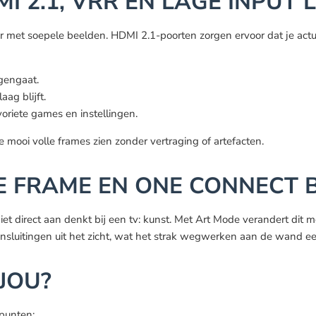
 2.1, VRR EN LAGE INPUT 
 met soepele beelden. HDMI 2.1-poorten zorgen ervoor dat je act
gengaat.
ag blijft.
oriete games en instellingen.
oi volle frames zien zonder vertraging of artefacten.
HE FRAME EN ONE CONNECT 
irect aan denkt bij een tv: kunst. Met Art Mode verandert dit model
aansluitingen uit het zicht, wat het strak wegwerken aan de wand e
 JOU?
 punten: