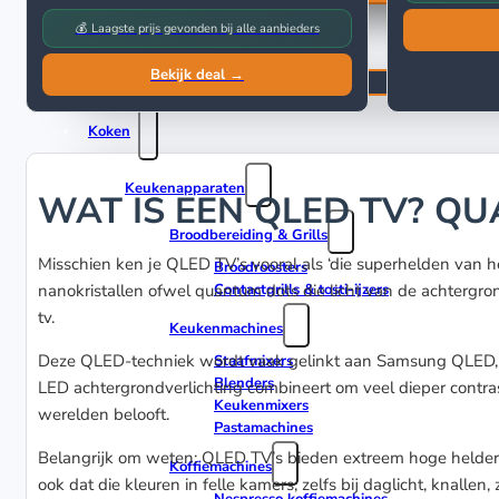
💰 Laagste prijs gevonden bij alle aanbieders
Foto, Video & Optiek
Bekijk deal →
Verrekijkers
Koken
Keukenapparaten
WAT IS EEN QLED TV? Q
Broodbereiding & Grills
Misschien ken je QLED TV’s vooral als ‘die superhelden van 
Broodroosters
nanokristallen ofwel quantum dots die licht van de achtergron
Contactgrills & tosti-ijzers
tv.
Keukenmachines
Deze QLED-techniek wordt vaak gelinkt aan Samsung QLED, omd
Staafmixers
Blenders
LED achtergrondverlichting combineert om veel dieper contr
Keukenmixers
werelden belooft.
Pastamachines
Belangrijk om weten: QLED TV’s bieden extreem hoge helderh
Koffiemachines
ook dat die kleuren in felle kamers, zelfs bij daglicht, knallen,