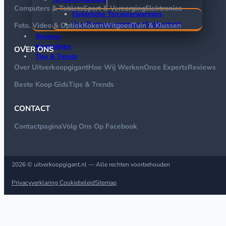
Computers & Tablets
Sport & Verzorging
Elektronica
Elektrische Terrasverwarmers
Gas Terrasverwarmers (Gasheaters)
Foto, Video & Optiek
Koken
Witgoed
Tuin & Klussen
Reviews
Koopgidsen
OVER ONS
Tips & Trends
Over Uitverkoopgigant
Hoe Wij Werken
Onze Experts
Reviews
Beste Koop Gids
Tips & Trends
CONTACT
Contactpagina
Volg Ons Op Facebook
2026 © uitverkoopgigant.nl — Alle rechten voorbehouden
Privacyverklaring
Cookiebeleid
Sitemap