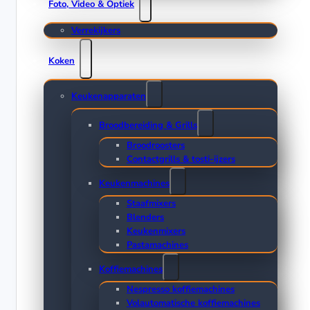
Foto, Video & Optiek
Verrekijkers
Koken
Keukenapparaten
Broodbereiding & Grills
Broodroosters
Contactgrills & tosti-ijzers
Keukenmachines
Staafmixers
Blenders
Keukenmixers
Pastamachines
Koffiemachines
Nespresso koffiemachines
Volautomatische koffiemachines