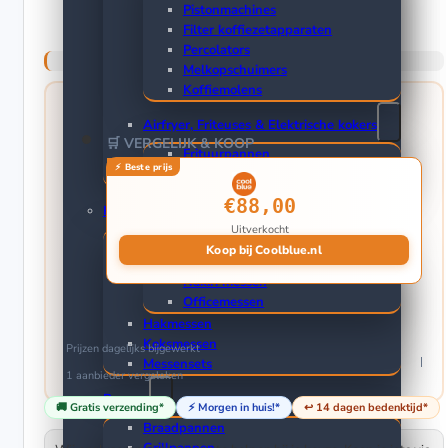
Pistonmachines
Filter koffiezetapparaten
Percolators
Melkopschuimers
Koffiemolens
Airfryer, Friteuses & Elektrische kokers
🛒 VERGELIJK & KOOP
Frituurpannen
Airfryers
€88,00
Keukenmessen
Uitverkocht
Koop bij Coolblue.nl
Groentemessen
Nakiri messen
Officemessen
Hakmessen
Koksmessen
Prijzen dagelijks bijgewerkt
Messensets
1 aanbieder
vergeleken
Pannen
🚚 Gratis verzending*
⚡ Morgen in huis!*
↩️ 14 dagen bedenktijd*
Braadpannen