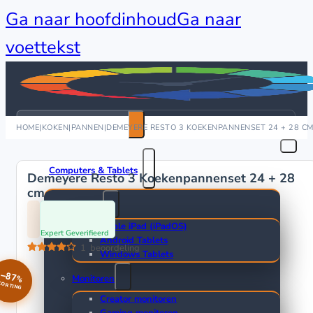
Ga naar hoofdinhoud
Ga naar
voettekst
Zoeken
HOME
|
KOKEN
|
PANNEN
|
DEMEYERE RESTO 3 KOEKENPANNENSET 24 + 28 C
Computers & Tablets
Demeyere Resto 3 Koekenpannenset 24 + 28
cm
Tablets
Apple iPad (iPadOS)
Expert Geverifieerd
Android Tablets
1
beoordeling
Windows Tablets
−87%
Monitoren
KORTING
Creator monitoren