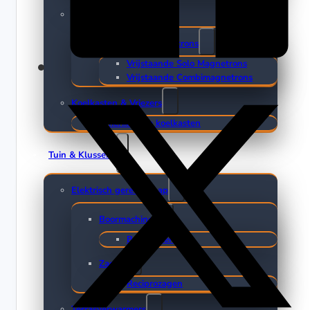
Magnetrons
Vrijstaande magnetrons
Vrijstaande Solo Magnetrons
Vrijstaande Combimagnetrons
Koelkasten & Vriezers
Amerikaanse koelkasten
Tuin & Klussen
Elektrisch gereedschap
Boormachines
Boorhamers
Zagen
Reciprozagen
Terrasverwarmers