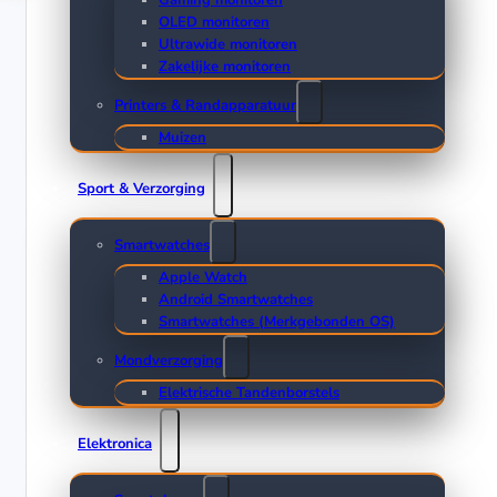
Gaming monitoren
OLED monitoren
Ultrawide monitoren
Zakelijke monitoren
Printers & Randapparatuur
Muizen
Sport & Verzorging
Smartwatches
Apple Watch
Android Smartwatches
Smartwatches (Merkgebonden OS)
Mondverzorging
Elektrische Tandenborstels
Elektronica