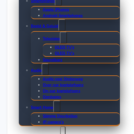
Smartphones
Apple iPhones
Android Smartphones
Beeld & Geluid
Televisies
QLED TV’s
OLED TV’s
Soundbars
Audio
Audio voor Onderweg
Over-ear koptelefoons
On-ear koptelefoons
Oordopjes
Smart Home
Slimme Deurbellen
IP-camera’s