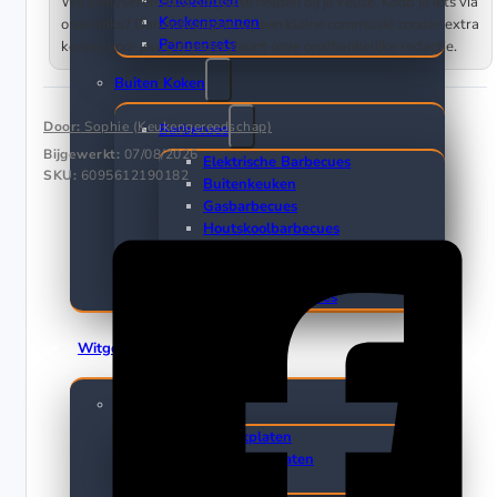
Grillpannen
Wij analyseren data om jou te helpen bij je keuze. Koop je iets via
Koekenpannen
onze links? Dan ontvangen wij een kleine commissie zonder extra
Pannensets
kosten voor jou. Dit ondersteunt onze onafhankelijke redactie.
Buiten Koken
Door:
Sophie (Keukengereedschap)
Barbecues
Bijgewerkt:
07/08/2026
Elektrische Barbecues
SKU:
6095612190182
Buitenkeuken
Gasbarbecues
Houtskoolbarbecues
Kamado barbecues
Barbecuethermometers
Draaispitten en Rotisseries
Witgoed
Kookplaten
Inductie kookplaten
Keramische kookplaten
Gaskookplaten