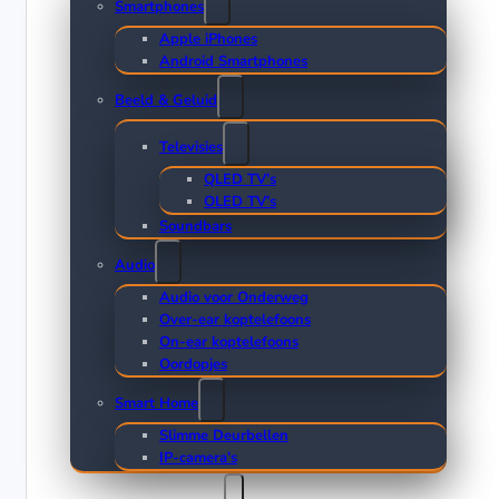
Smartphones
Apple iPhones
Android Smartphones
Beeld & Geluid
Televisies
QLED TV’s
OLED TV’s
Soundbars
Audio
Audio voor Onderweg
Over-ear koptelefoons
On-ear koptelefoons
Oordopjes
Smart Home
Slimme Deurbellen
IP-camera’s