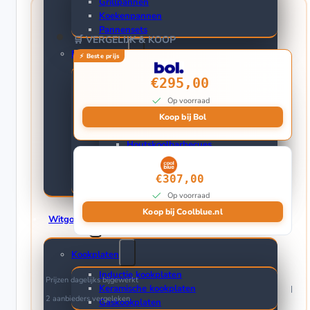
Grillpannen
Koekenpannen
Pannensets
🛒 VERGELIJK & KOOP
Buiten Koken
€295,00
Barbecues
Op voorraad
Elektrische Barbecues
Buitenkeuken
Koop bij Bol
Gasbarbecues
Houtskoolbarbecues
Kamado barbecues
Barbecuethermometers
€307,00
Draaispitten en Rotisseries
Op voorraad
Koop bij Coolblue.nl
Witgoed
Kookplaten
Inductie kookplaten
Prijzen dagelijks bijgewerkt
Keramische kookplaten
2 aanbieders
vergeleken
Gaskookplaten