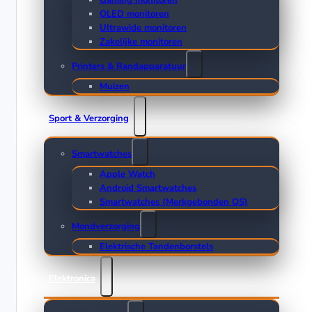
Gaming monitoren
OLED monitoren
Ultrawide monitoren
Zakelijke monitoren
Printers & Randapparatuur
Muizen
Sport & Verzorging
Smartwatches
Apple Watch
Android Smartwatches
Smartwatches (Merkgebonden OS)
Mondverzorging
Elektrische Tandenborstels
Elektronica