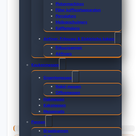
Pistonmachines
Filter koffiezetapparaten
Percolators
Melkopschuimers
Koffiemolens
Airfryer, Friteuses & Elektrische kokers
Frituurpannen
Airfryers
Keukenmessen
Groentemessen
Nakiri messen
Officemessen
Hakmessen
Koksmessen
Messensets
Pannen
Braadpannen