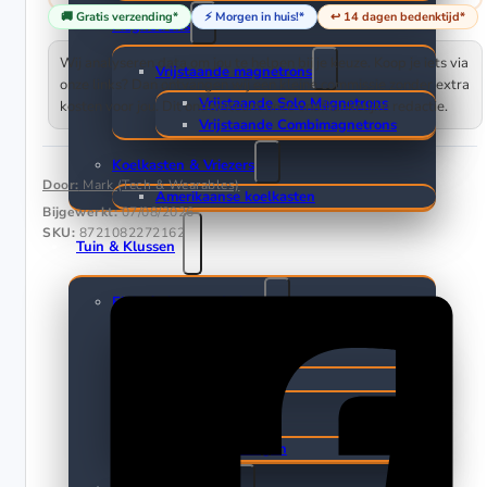
🚚 Gratis verzending*
⚡ Morgen in huis!*
↩️ 14 dagen bedenktijd*
Magnetrons
Wij analyseren data om jou te helpen bij je keuze. Koop je iets via
Vrijstaande magnetrons
onze links? Dan ontvangen wij een kleine commissie zonder extra
Vrijstaande Solo Magnetrons
kosten voor jou. Dit ondersteunt onze onafhankelijke redactie.
Vrijstaande Combimagnetrons
Koelkasten & Vriezers
Door:
Mark (Tech & Wearables)
Amerikaanse koelkasten
Bijgewerkt:
07/08/2026
SKU:
8721082272162
Tuin & Klussen
Elektrisch gereedschap
Boormachines
Boorhamers
Zagen
Reciprozagen