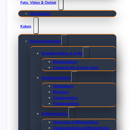
Foto, Video & Optiek
Verrekijkers
Koken
Keukenapparaten
Broodbereiding & Grills
Broodroosters
Contactgrills & tosti-ijzers
Keukenmachines
Staafmixers
Blenders
Keukenmixers
Pastamachines
Koffiemachines
Nespresso koffiemachines
Volautomatische koffiemachines