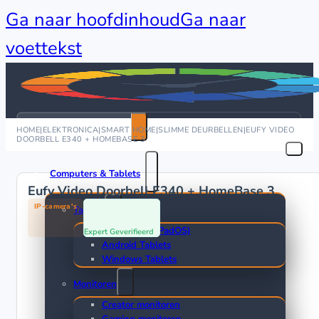
Ga naar hoofdinhoud
Ga naar
voettekst
Zoeken
HOME
|
ELEKTRONICA
|
SMART HOME
|
SLIMME DEURBELLEN
|
EUFY VIDEO
DOORBELL E340 + HOMEBASE 3
Computers & Tablets
Eufy Video Doorbell E340 + HomeBase 3
IP-camera's
Tablets
Apple iPad (iPadOS)
Expert Geverifieerd
Android Tablets
Windows Tablets
Monitoren
Creator monitoren