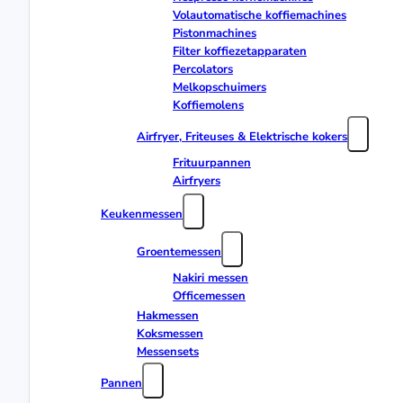
Volautomatische koffiemachines
Pistonmachines
Filter koffiezetapparaten
Percolators
Melkopschuimers
Koffiemolens
Airfryer, Friteuses & Elektrische kokers
Frituurpannen
Airfryers
Keukenmessen
Groentemessen
Nakiri messen
Officemessen
Hakmessen
Koksmessen
Messensets
Pannen