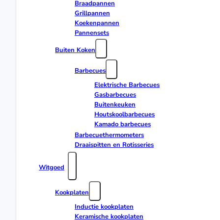
Braadpannen
Grillpannen
Koekenpannen
Pannensets
Buiten Koken
Barbecues
Elektrische Barbecues
Gasbarbecues
Buitenkeuken
Houtskoolbarbecues
Kamado barbecues
Barbecuethermometers
Draaispitten en Rotisseries
Witgoed
Kookplaten
Inductie kookplaten
Keramische kookplaten