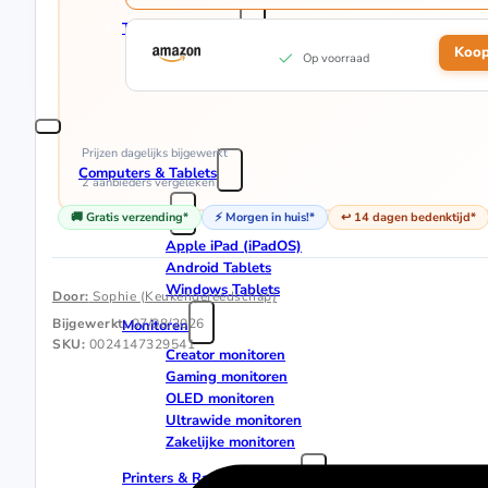
Terrasverwarmers
Koop
Op voorraad
Elektrische Terrasverwarmers
Gas Terrasverwarmers (Gasheaters)
Prijzen dagelijks bijgewerkt
Computers & Tablets
2 aanbieders
vergeleken
Tablets
🚚 Gratis verzending*
⚡ Morgen in huis!*
↩️ 14 dagen bedenktijd*
Apple iPad (iPadOS)
Android Tablets
Windows Tablets
Door:
Sophie (Keukengereedschap)
Bijgewerkt:
07/08/2026
Monitoren
SKU:
0024147329541
Creator monitoren
Gaming monitoren
OLED monitoren
Ultrawide monitoren
Zakelijke monitoren
Printers & Randapparatuur