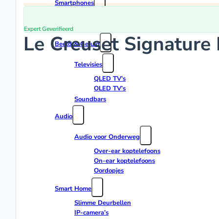
Smartphones
Apple iPhones
Android Smartphones
Expert Geverifieerd
Le Creuset Signature
Beeld & Geluid
Televisies
QLED TV’s
OLED TV’s
Soundbars
Audio
Audio voor Onderweg
Over-ear koptelefoons
On-ear koptelefoons
Oordopjes
Smart Home
Slimme Deurbellen
IP-camera’s