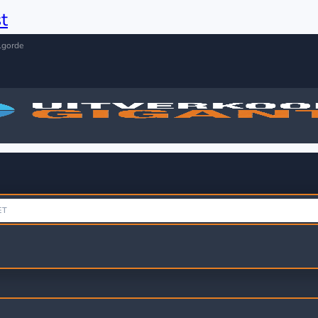
t
lgorde
ET