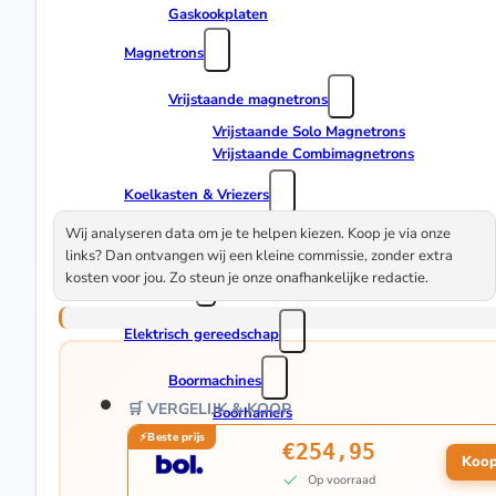
Gaskookplaten
Magnetrons
Vrijstaande magnetrons
Vrijstaande Solo Magnetrons
Vrijstaande Combimagnetrons
Koelkasten & Vriezers
Amerikaanse koelkasten
Wij analyseren data om je te helpen kiezen. Koop je via onze
links? Dan ontvangen wij een kleine commissie, zonder extra
kosten voor jou. Zo steun je onze onafhankelijke redactie.
Tuin & Klussen
Elektrisch gereedschap
Boormachines
🛒 VERGELIJK & KOOP
Boorhamers
€254,95
Zagen
Koop
Op voorraad
Reciprozagen