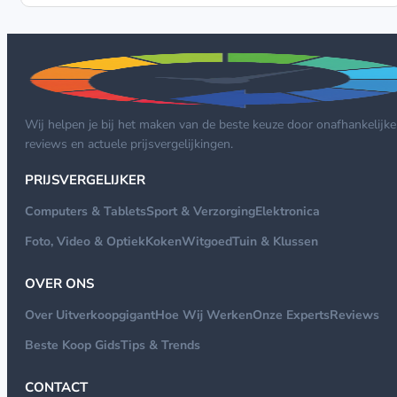
Wij helpen je bij het maken van de beste keuze door onafhankelijke
reviews en actuele prijsvergelijkingen.
PRIJSVERGELIJKER
Computers & Tablets
Sport & Verzorging
Elektronica
Foto, Video & Optiek
Koken
Witgoed
Tuin & Klussen
OVER ONS
Over Uitverkoopgigant
Hoe Wij Werken
Onze Experts
Reviews
Beste Koop Gids
Tips & Trends
CONTACT