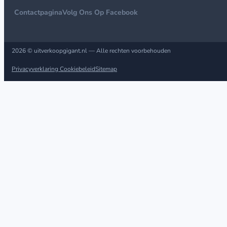
Contactpagina
Volg Ons Op Facebook
2026 © uitverkoopgigant.nl — Alle rechten voorbehouden
Privacyverklaring
Cookiebeleid
Sitemap