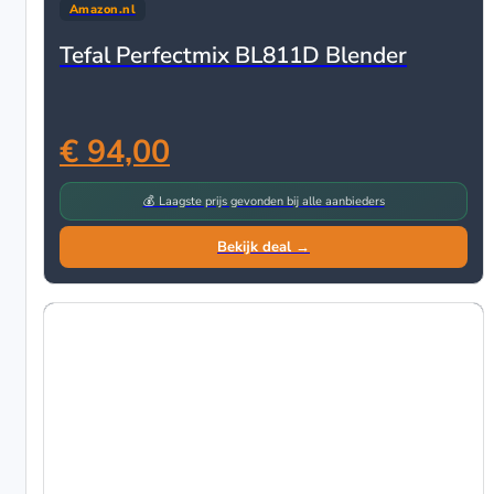
Amazon.nl
Tefal Perfectmix BL811D Blender
€ 94,00
💰 Laagste prijs gevonden bij alle aanbieders
Bekijk deal →