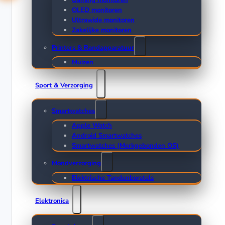
Gaming monitoren
OLED monitoren
Ultrawide monitoren
Zakelijke monitoren
Printers & Randapparatuur
Muizen
Sport & Verzorging
Smartwatches
Apple Watch
Android Smartwatches
Smartwatches (Merkgebonden OS)
Mondverzorging
Elektrische Tandenborstels
Elektronica