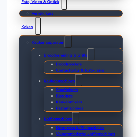
Foto, Video & Optiek
Verrekijkers
Koken
Keukenapparaten
Broodbereiding & Grills
Broodroosters
Contactgrills & tosti-ijzers
Keukenmachines
Staafmixers
Blenders
Keukenmixers
Pastamachines
Koffiemachines
Nespresso koffiemachines
Volautomatische koffiemachines