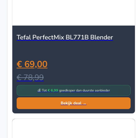
Tefal PerfectMix BL771B Blender
€ 69,00
€ 78,99
💰 Tot
€ 6,99
goedkoper dan duurste aanbieder
Bekijk deal →