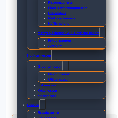
Pistonmachines
Filter koffiezetapparaten
Percolators
Melkopschuimers
Koffiemolens
Airfryer, Friteuses & Elektrische kokers
Frituurpannen
Airfryers
Keukenmessen
Groentemessen
Nakiri messen
Officemessen
Hakmessen
Koksmessen
Messensets
Pannen
Braadpannen