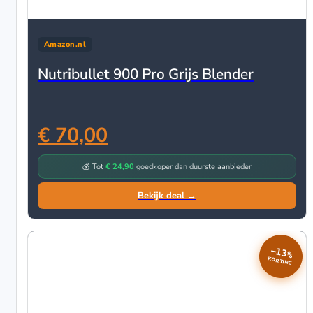
Amazon.nl
Nutribullet 900 Pro Grijs Blender
€ 70,00
💰 Tot
€ 24,90
goedkoper dan duurste aanbieder
Bekijk deal →
−13%
KORTING