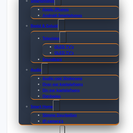
Smartphones
Apple iPhones
Android Smartphones
Beeld & Geluid
Televisies
QLED TV’s
OLED TV’s
Soundbars
Audio
Audio voor Onderweg
Over-ear koptelefoons
On-ear koptelefoons
Oordopjes
Smart Home
Slimme Deurbellen
IP-camera’s