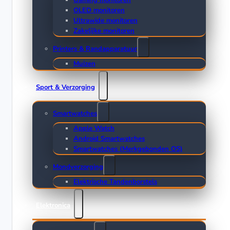
Gaming monitoren
OLED monitoren
Ultrawide monitoren
Zakelijke monitoren
Printers & Randapparatuur
Muizen
Sport & Verzorging
Smartwatches
Apple Watch
Android Smartwatches
Smartwatches (Merkgebonden OS)
Mondverzorging
Elektrische Tandenborstels
Elektronica