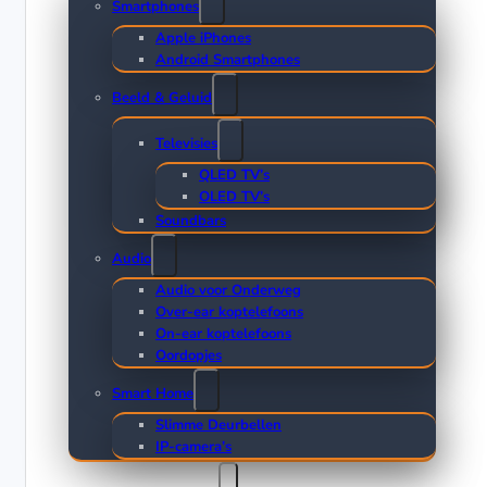
Smartphones
Apple iPhones
Android Smartphones
Beeld & Geluid
Televisies
QLED TV’s
OLED TV’s
Soundbars
Audio
Audio voor Onderweg
Over-ear koptelefoons
On-ear koptelefoons
Oordopjes
Smart Home
Slimme Deurbellen
IP-camera’s