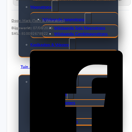
Magnetrons
Vrijstaande magnetrons
Door:
Mark (Tech & Wearables)
Vrijstaande Solo Magnetrons
Bijgewerkt:
07/08/2026
SKU:
810092678922
Vrijstaande Combimagnetrons
Koelkasten & Vriezers
Amerikaanse koelkasten
Tuin & Klussen
Elektrisch gereedschap
Boormachines
Boorhamers
Zagen
Reciprozagen