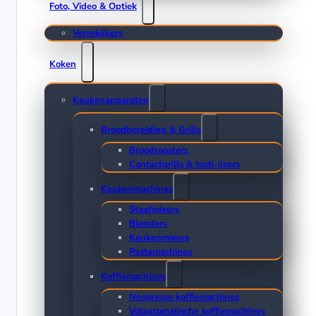
Foto, Video & Optiek
Verrekijkers
Koken
Keukenapparaten
Broodbereiding & Grills
Broodroosters
Contactgrills & tosti-ijzers
Keukenmachines
Staafmixers
Blenders
Keukenmixers
Pastamachines
Koffiemachines
Nespresso koffiemachines
Volautomatische koffiemachines