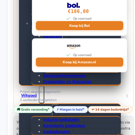
Grillpannen
Koekenpannen
€186,00
Pannensets
Op voorraad
Buiten Koken
Koop bij Bol
Barbecues
Elektrische Barbecues
Buitenkeuken
Op voorraad
Gasbarbecues
Koop bij Amazon.nl
Houtskoolbarbecues
Kamado barbecues
Barbecuethermometers
Draaispitten en Rotisseries
Prijzen dagelijks bijgewerkt
Witgoed
3 aanbieders
vergeleken
🚚 Gratis verzending*
⚡ Morgen in huis!*
↩️ 14 dagen bedenktijd*
Kookplaten
Inductie kookplaten
Wij analyseren data om jou te helpen bij je keuze. Koop je iets via
Keramische kookplaten
onze links? Dan ontvangen wij een kleine commissie zonder extra
Gaskookplaten
kosten voor jou. Dit ondersteunt onze onafhankelijke redactie.