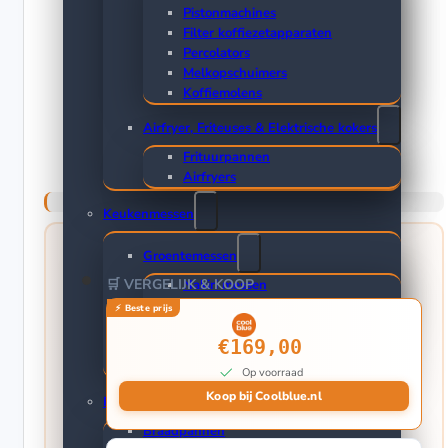
Pistonmachines
Filter koffiezetapparaten
Percolators
Melkopschuimers
Koffiemolens
Airfryer, Friteuses & Elektrische kokers
Frituurpannen
Airfryers
Keukenmessen
Groentemessen
🛒 VERGELIJK & KOOP
Nakiri messen
Officemessen
Hakmessen
€169,00
Koksmessen
Messensets
Op voorraad
Koop bij Coolblue.nl
Pannen
Braadpannen