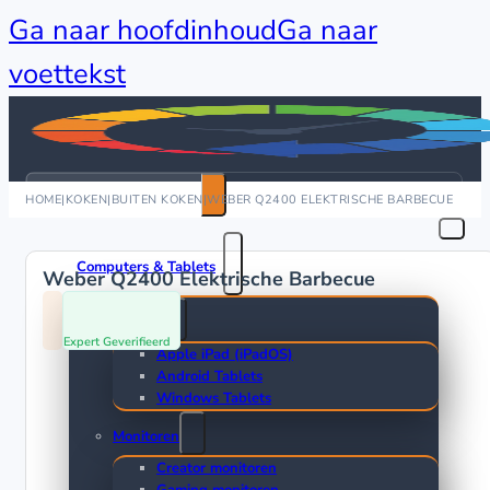
Ga naar hoofdinhoud
Ga naar
voettekst
Zoeken
HOME
|
KOKEN
|
BUITEN KOKEN
|
WEBER Q2400 ELEKTRISCHE BARBECUE
Computers & Tablets
Weber Q2400 Elektrische Barbecue
Tablets
Expert Geverifieerd
Apple iPad (iPadOS)
Android Tablets
Windows Tablets
Monitoren
Creator monitoren