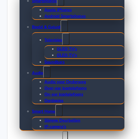
Smartphones
Apple iPhones
Android Smartphones
Beeld & Geluid
Televisies
QLED TV’s
OLED TV’s
Soundbars
Audio
Audio voor Onderweg
Over-ear koptelefoons
On-ear koptelefoons
Oordopjes
Smart Home
Slimme Deurbellen
IP-camera’s