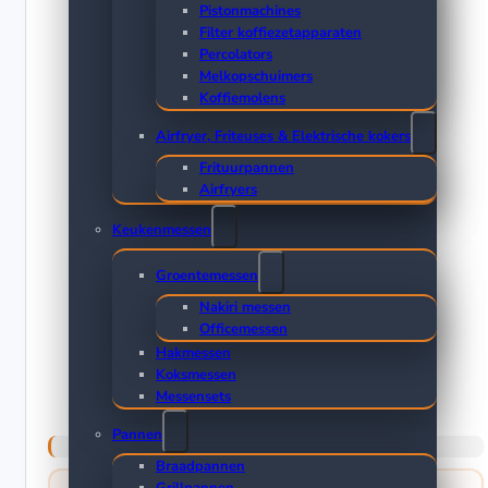
Pistonmachines
Filter koffiezetapparaten
Percolators
Melkopschuimers
Koffiemolens
Airfryer, Friteuses & Elektrische kokers
Frituurpannen
Airfryers
Keukenmessen
Groentemessen
Nakiri messen
Officemessen
Hakmessen
Koksmessen
Messensets
Pannen
Braadpannen