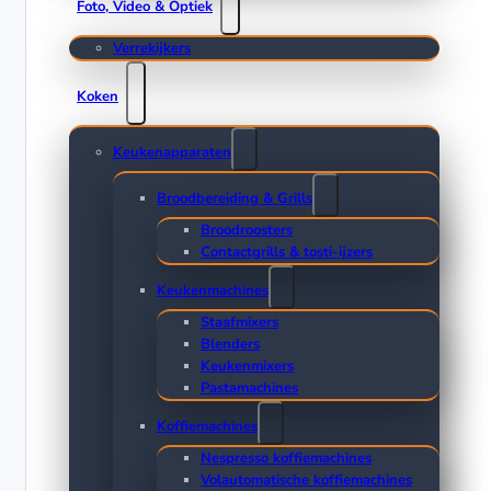
Foto, Video & Optiek
Verrekijkers
Koken
Keukenapparaten
Broodbereiding & Grills
Broodroosters
Contactgrills & tosti-ijzers
Keukenmachines
Staafmixers
Blenders
Keukenmixers
Pastamachines
Koffiemachines
Nespresso koffiemachines
Volautomatische koffiemachines