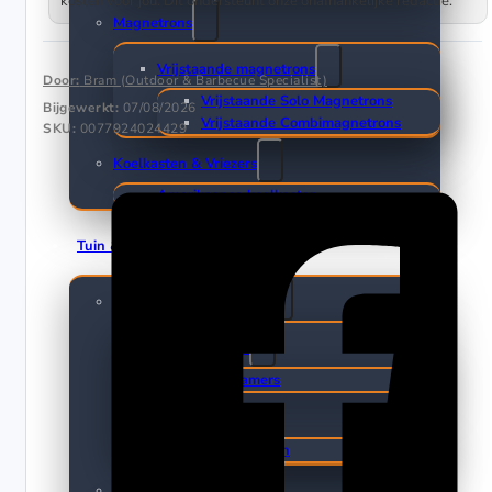
kosten voor jou. Dit ondersteunt onze onafhankelijke redactie.
Magnetrons
Vrijstaande magnetrons
Door:
Bram (Outdoor & Barbecue Specialist)
Vrijstaande Solo Magnetrons
Bijgewerkt:
07/08/2026
Vrijstaande Combimagnetrons
SKU:
0077924024429
Koelkasten & Vriezers
Amerikaanse koelkasten
Tuin & Klussen
Elektrisch gereedschap
Boormachines
Boorhamers
Zagen
Reciprozagen
Terrasverwarmers