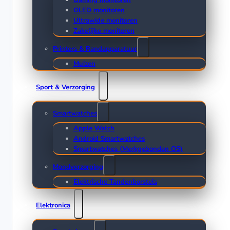
Gaming monitoren
OLED monitoren
Ultrawide monitoren
Zakelijke monitoren
Printers & Randapparatuur
Muizen
Sport & Verzorging
Smartwatches
Apple Watch
Android Smartwatches
Smartwatches (Merkgebonden OS)
Mondverzorging
Elektrische Tandenborstels
Elektronica