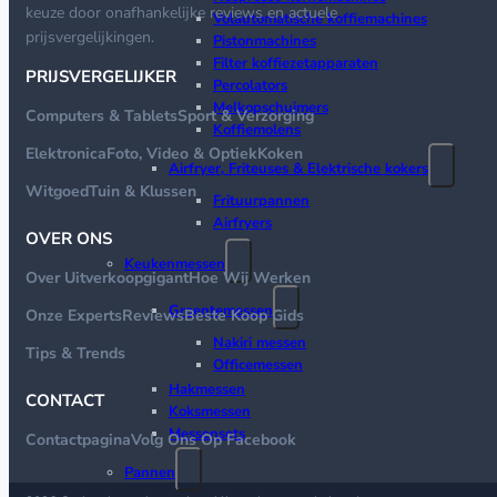
keuze door onafhankelijke reviews en actuele
Volautomatische koffiemachines
prijsvergelijkingen.
Pistonmachines
Filter koffiezetapparaten
PRIJSVERGELIJKER
Percolators
Melkopschuimers
Computers & Tablets
Sport & Verzorging
Koffiemolens
Elektronica
Foto, Video & Optiek
Koken
Airfryer, Friteuses & Elektrische kokers
Witgoed
Tuin & Klussen
Frituurpannen
Airfryers
OVER ONS
Keukenmessen
Over Uitverkoopgigant
Hoe Wij Werken
Groentemessen
Onze Experts
Reviews
Beste Koop Gids
Nakiri messen
Tips & Trends
Officemessen
Hakmessen
CONTACT
Koksmessen
Messensets
Contactpagina
Volg Ons Op Facebook
Pannen