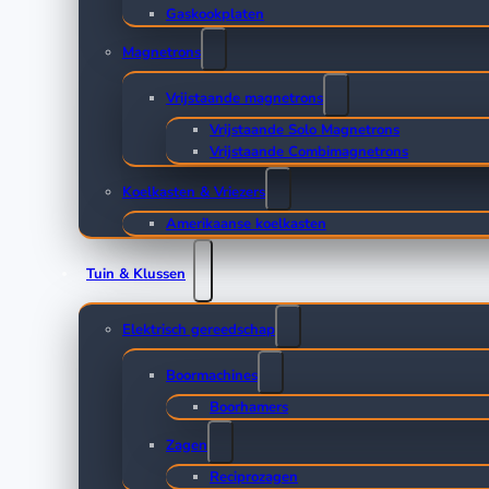
Gaskookplaten
Magnetrons
Vrijstaande magnetrons
Vrijstaande Solo Magnetrons
Vrijstaande Combimagnetrons
Koelkasten & Vriezers
Amerikaanse koelkasten
Tuin & Klussen
Elektrisch gereedschap
Boormachines
Boorhamers
Zagen
Reciprozagen