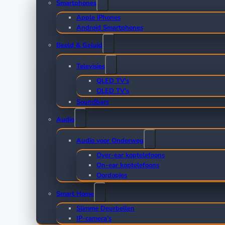
Smartphones
Apple iPhones
Android Smartphones
Beeld & Geluid
Televisies
QLED TV’s
OLED TV’s
Soundbars
Audio
Audio voor Onderweg
Over-ear koptelefoons
On-ear koptelefoons
Oordopjes
Smart Home
Slimme Deurbellen
IP-camera’s