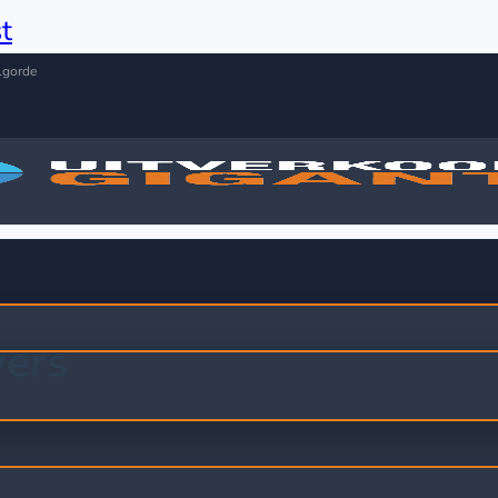
t
lgorde
yers