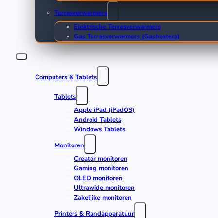
Terrasverwarmers
Elektrische Terrasverwarmers
Gas Terrasverwarmers (Gasheaters)
Computers & Tablets
Tablets
Apple iPad (iPadOS)
Android Tablets
Windows Tablets
Monitoren
Creator monitoren
Gaming monitoren
OLED monitoren
Ultrawide monitoren
Zakelijke monitoren
Printers & Randapparatuur