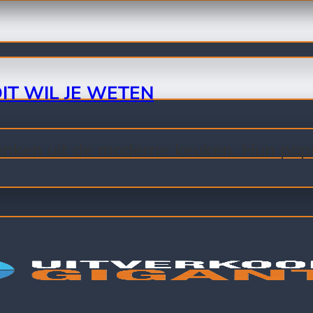
IT WIL JE WETEN
denken uit de moderne keuken. Hun popul