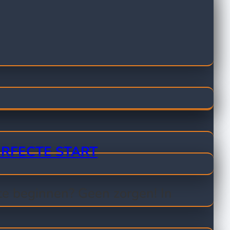
ERFECTE START
te beginnen? Geen zorgen! In