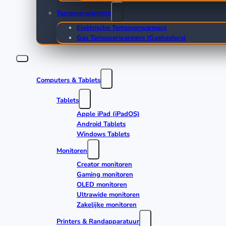
Terrasverwarmers
Elektrische Terrasverwarmers
Gas Terrasverwarmers (Gasheaters)
Computers & Tablets
Tablets
Apple iPad (iPadOS)
Android Tablets
Windows Tablets
Monitoren
Creator monitoren
Gaming monitoren
OLED monitoren
Ultrawide monitoren
Zakelijke monitoren
Printers & Randapparatuur