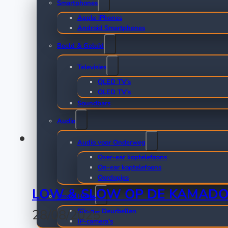
Smartphones
Apple iPhones
Android Smartphones
Beeld & Geluid
Televisies
QLED TV’s
OLED TV’s
Soundbars
Audio
Audio voor Onderweg
Over-ear koptelefoons
On-ear koptelefoons
Oordopjes
LOW & SLOW OP DE KAMADO 
Smart Home
28/08/2025
Slimme Deurbellen
IP-camera’s