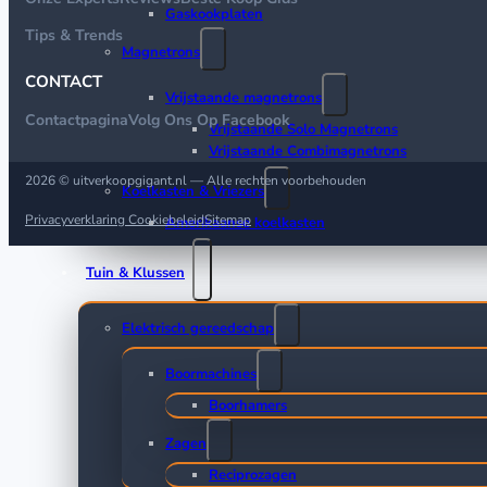
Gaskookplaten
Tips & Trends
Magnetrons
CONTACT
Vrijstaande magnetrons
Contactpagina
Volg Ons Op Facebook
Vrijstaande Solo Magnetrons
Vrijstaande Combimagnetrons
2026 © uitverkoopgigant.nl — Alle rechten voorbehouden
Koelkasten & Vriezers
Privacyverklaring
Cookiebeleid
Sitemap
Amerikaanse koelkasten
Tuin & Klussen
Elektrisch gereedschap
Boormachines
Boorhamers
Zagen
Reciprozagen