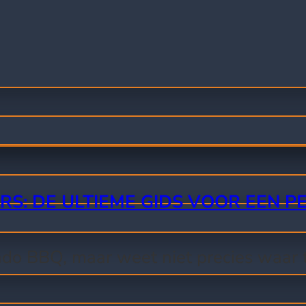
S: DE ULTIEME GIDS VOOR EEN P
ado BBQ, maar weet niet precies waar 