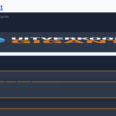
t
lgorde
do barbecue