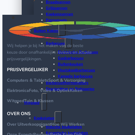
Braadpannen
Grillpannen
Koekenpannen
Pannensets
Buiten Koken
Barbecues
Wij helpen je bij het maken van de beste
Elektrische Barbecues
keuze door onafhankelijke reviews en actuele
Gasbarbecues
prijsvergelijkingen.
Buitenkeuken
PRIJSVERGELIJKER
Houtskoolbarbecues
Kamado barbecues
Computers & Tablets
Sport & Verzorging
Barbecuethermometers
Draaispitten en Rotisseries
Elektronica
Foto, Video & Optiek
Koken
Witgoed
Tuin & Klussen
Witgoed
OVER ONS
Kookplaten
Over Uitverkoopgigant
Hoe Wij Werken
Inductie kookplaten
Keramische kookplaten
Onze Experts
Reviews
Beste Koop Gids