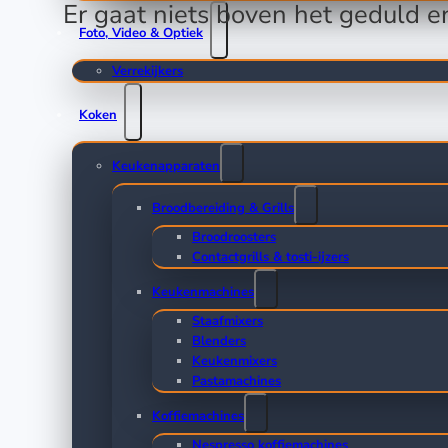
Er gaat niets boven het geduld e
Foto, Video & Optiek
Verrekijkers
Koken
Keukenapparaten
Broodbereiding & Grills
Broodroosters
Contactgrills & tosti-ijzers
Keukenmachines
Staafmixers
Blenders
Keukenmixers
Pastamachines
Koffiemachines
Nespresso koffiemachines