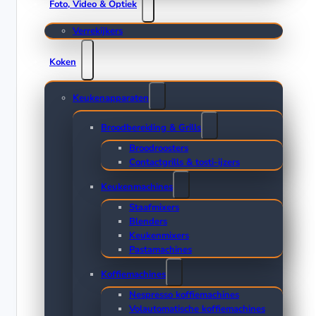
Foto, Video & Optiek
Verrekijkers
Koken
Keukenapparaten
Broodbereiding & Grills
Broodroosters
Contactgrills & tosti-ijzers
Keukenmachines
Staafmixers
Blenders
Keukenmixers
Pastamachines
Koffiemachines
Nespresso koffiemachines
Volautomatische koffiemachines