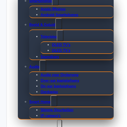
Smartphones
Apple iPhones
Android Smartphones
Beeld & Geluid
Televisies
QLED TV’s
OLED TV’s
Soundbars
Audio
Audio voor Onderweg
Over-ear koptelefoons
On-ear koptelefoons
Oordopjes
Smart Home
Slimme Deurbellen
IP-camera’s