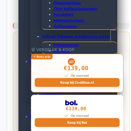
Pistonmachines
Filter koffiezetapparaten
Percolators
Melkopschuimers
Koffiemolens
Airfryer, Friteuses & Elektrische kokers
Frituurpannen
🛒 VERGELIJK & KOOP
Airfryers
Keukenmessen
€139,00
Groentemessen
Op voorraad
Nakiri messen
Koop bij Coolblue.nl
Officemessen
Hakmessen
Koksmessen
Messensets
€139,00
Op voorraad
Pannen
Koop bij Bol
Braadpannen