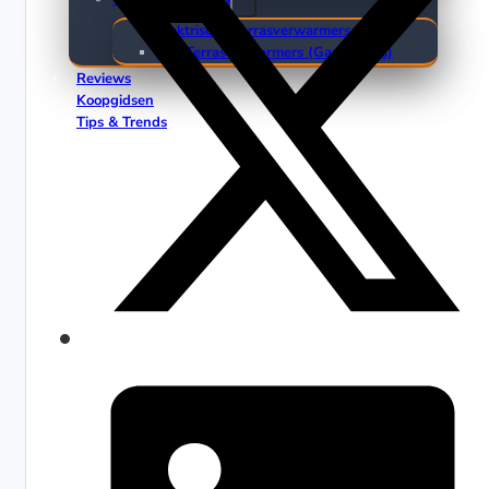
Elektrische Terrasverwarmers
Gas Terrasverwarmers (Gasheaters)
Reviews
Koopgidsen
Tips & Trends