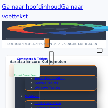
Ga naar hoofdinhoud
Ga naar
voettekst
Zoeken
HOME
|
KOKEN
|
KEUKENAPPARATEN
|
BARATZA ENCORE KOFFIEMOLEN
Computers & Tablets
Baratza Encore Koffiemolen
Tablets
Expert Geverifieerd
Apple iPad (iPadOS)
Android Tablets
Windows Tablets
Monitoren
Creator monitoren