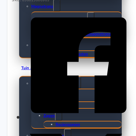
Magnetrons
Vrijstaande magnetrons
Vrijstaande Solo Magnetrons
Vrijstaande Combimagnetrons
Koelkasten & Vriezers
Amerikaanse koelkasten
Tuin & Klussen
Elektrisch gereedschap
Boormachines
Boorhamers
Zagen
Reciprozagen
Terrasverwarmers