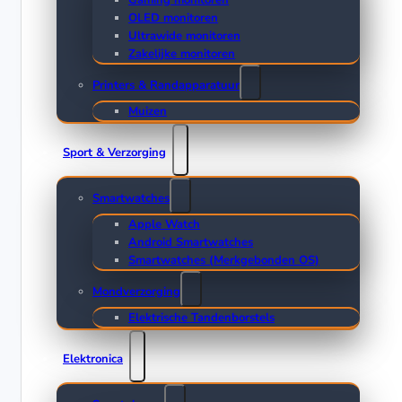
Gaming monitoren
OLED monitoren
Ultrawide monitoren
Zakelijke monitoren
Printers & Randapparatuur
Muizen
Sport & Verzorging
Smartwatches
Apple Watch
Android Smartwatches
Smartwatches (Merkgebonden OS)
Mondverzorging
Elektrische Tandenborstels
Elektronica