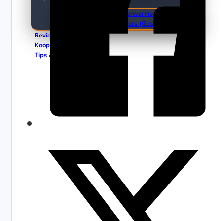
Elektrische Terrasverwarmers
Gas Terrasverwarmers (Gasheaters)
Reviews
Koopgidsen
Tips & Trends