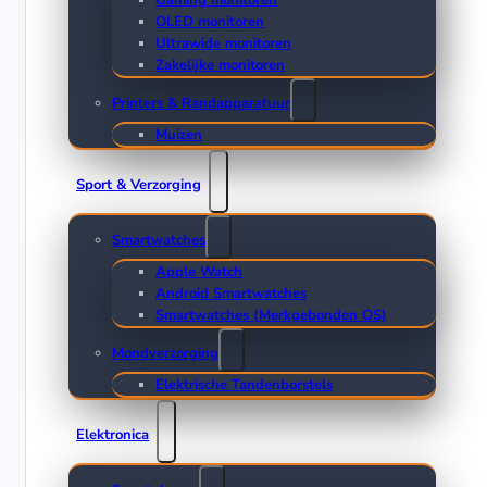
Gaming monitoren
OLED monitoren
Ultrawide monitoren
Zakelijke monitoren
Printers & Randapparatuur
Muizen
Sport & Verzorging
Smartwatches
Apple Watch
Android Smartwatches
Smartwatches (Merkgebonden OS)
Mondverzorging
Elektrische Tandenborstels
Elektronica