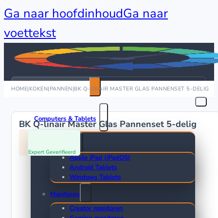
Ga naar hoofdinhoud
Ga naar
voettekst
Zoeken
HOME
|
KOKEN
|
PANNEN
|
BK Q-LINAIR MASTER GLAS PANNENSET 5-DELIG
Computers & Tablets
BK Q-linair Master Glas Pannenset 5-delig
Tablets
Expert Geverifieerd
Apple iPad (iPadOS)
Android Tablets
Windows Tablets
Monitoren
Creator monitoren