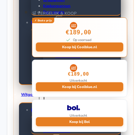
Grillpannen
Koekenpannen
Pannensets
🛒 VERGELIJK & KOOP
Buiten Koken
€189,00
Barbecues
Op voorraad
Elektrische Barbecues
Koop bij Coolblue.nl
Buitenkeuken
Gasbarbecues
Houtskoolbarbecues
Kamado barbecues
€189,00
Barbecuethermometers
Draaispitten en Rotisseries
Uitverkocht
Koop bij Coolblue.nl
Witgoed
Kookplaten
Uitverkocht
Inductie kookplaten
Koop bij Bol
Keramische kookplaten
Gaskookplaten