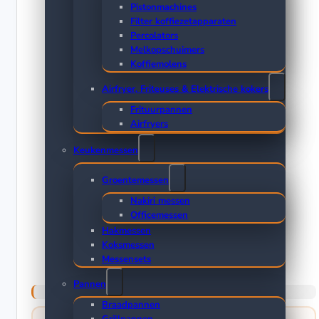
Pistonmachines
Filter koffiezetapparaten
Percolators
Melkopschuimers
Koffiemolens
Airfryer, Friteuses & Elektrische kokers
Frituurpannen
Airfryers
Keukenmessen
Groentemessen
Nakiri messen
Officemessen
Hakmessen
Koksmessen
Messensets
Pannen
Braadpannen