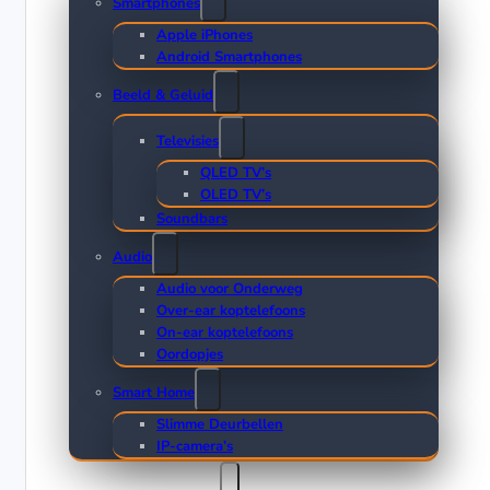
Smartphones
Apple iPhones
Android Smartphones
Beeld & Geluid
Televisies
QLED TV’s
OLED TV’s
Soundbars
Audio
Audio voor Onderweg
Over-ear koptelefoons
On-ear koptelefoons
Oordopjes
Smart Home
Slimme Deurbellen
IP-camera’s