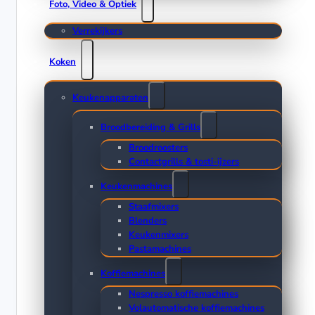
Foto, Video & Optiek
Verrekijkers
Koken
Keukenapparaten
Broodbereiding & Grills
Broodroosters
Contactgrills & tosti-ijzers
Keukenmachines
Staafmixers
Blenders
Keukenmixers
Pastamachines
Koffiemachines
Nespresso koffiemachines
Volautomatische koffiemachines