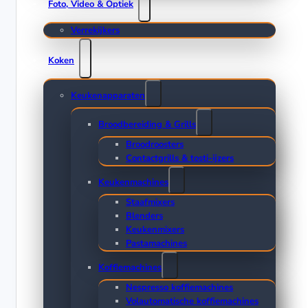
Foto, Video & Optiek
Verrekijkers
Koken
Keukenapparaten
Broodbereiding & Grills
Broodroosters
Contactgrills & tosti-ijzers
Keukenmachines
Staafmixers
Blenders
Keukenmixers
Pastamachines
Koffiemachines
Nespresso koffiemachines
Volautomatische koffiemachines