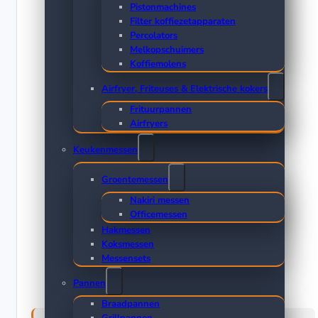
Pistonmachines
Filter koffiezetapparaten
Percolators
Melkopschuimers
Koffiemolens
Airfryer, Friteuses & Elektrische kokers
Frituurpannen
Airfryers
Keukenmessen
Groentemessen
Nakiri messen
Officemessen
Hakmessen
Koksmessen
Messensets
Pannen
Braadpannen