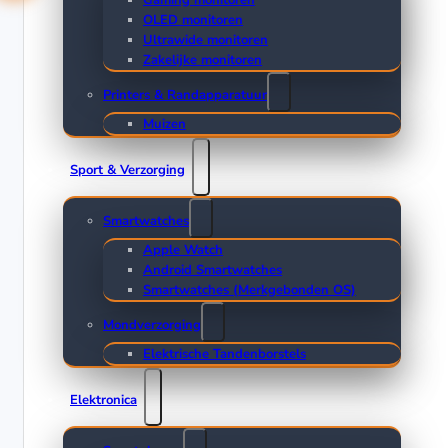
Gaming monitoren
OLED monitoren
Ultrawide monitoren
Zakelijke monitoren
Printers & Randapparatuur
Muizen
Sport & Verzorging
Smartwatches
Apple Watch
Android Smartwatches
Smartwatches (Merkgebonden OS)
Mondverzorging
Elektrische Tandenborstels
Elektronica