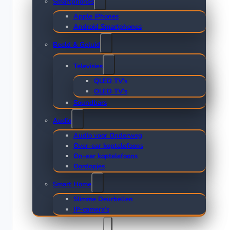
Smartphones
Apple iPhones
Android Smartphones
Beeld & Geluid
Televisies
QLED TV’s
OLED TV’s
Soundbars
Audio
Audio voor Onderweg
Over-ear koptelefoons
On-ear koptelefoons
Oordopjes
Smart Home
Slimme Deurbellen
IP-camera’s