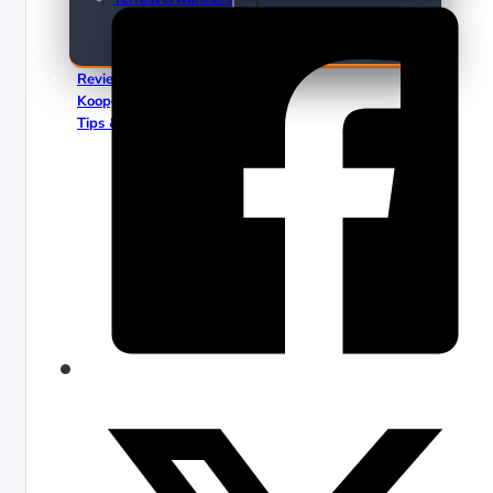
Elektrische Terrasverwarmers
Gas Terrasverwarmers (Gasheaters)
Reviews
Koopgidsen
Tips & Trends