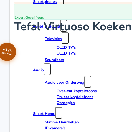
Smartphones
Apple iPhones
Android Smartphones
Expert Geverifieerd
Tefal Virtuoso Koeke
Beeld & Geluid
Televisies
QLED TV’s
−37%
OLED TV’s
KORTING
Soundbars
Audio
Audio voor Onderweg
Over-ear koptelefoons
On-ear koptelefoons
Oordopjes
Smart Home
Slimme Deurbellen
IP-camera’s