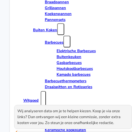
Braadpannen
Grillpannen
Koekenpannen
Pannensets
Buiten Koken
Barbecues
Elektrische Barbecues
Buitenkeuken
Gasbarbecues
Houtskoolbarbecues
Kamado barbecues
Barbecuethermometers
Draaispitten en Rotisseries
Witgoed
Wij analyseren data om je te helpen kiezen. Koop je via onze
Kookplaten
links? Dan ontvangen wij een kleine commissie, zonder extra
kosten voor jou. Zo steun je onze onafhankelijke redactie.
Inductie kookplaten
Keramische kookplaten