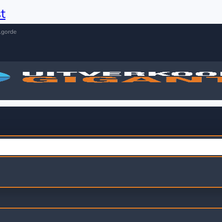
t
lgorde