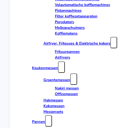
Volautomatische koffiemachines
Pistonmachines
Filter koffiezetapparaten
Percolators
Melkopschuimers
Koffiemolens
Airfryer, Friteuses & Elektrische kokers
Frituurpannen
Airfryers
Keukenmessen
Groentemessen
Nakiri messen
Officemessen
Hakmessen
Koksmessen
Messensets
Pannen