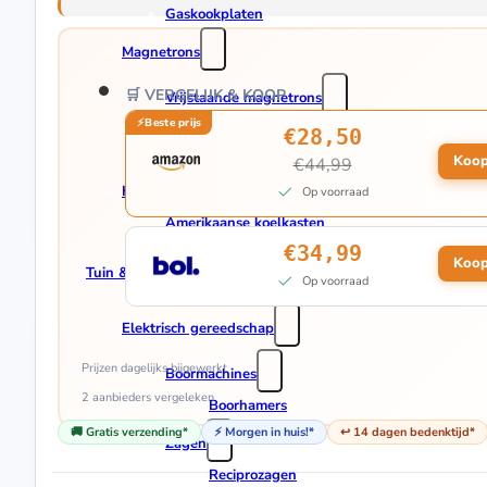
Gaskookplaten
Magnetrons
🛒 VERGELIJK & KOOP
Vrijstaande magnetrons
Vrijstaande Solo Magnetrons
€28,50
Vrijstaande Combimagnetrons
Koop
€44,99
Koelkasten & Vriezers
Op voorraad
Amerikaanse koelkasten
€34,99
Koop
Tuin & Klussen
Op voorraad
Elektrisch gereedschap
Prijzen dagelijks bijgewerkt
Boormachines
2 aanbieders
vergeleken
Boorhamers
🚚 Gratis verzending*
⚡ Morgen in huis!*
↩️ 14 dagen bedenktijd*
Zagen
Reciprozagen